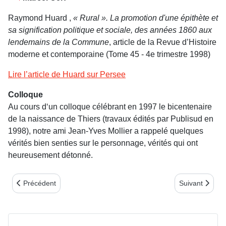
Raymond Huard ,
« Rural ». La promotion d'une épithète et
sa signification politique et sociale, des années 1860 aux
lendemains de la Commune
, article de la Revue d’Histoire
moderne et contemporaine (Tome 45 - 4e trimestre 1998)
Lire l’article de Huard sur Persee
Colloque
Au cours d‘un colloque célébrant en 1997 le bicentenaire
de la naissance de Thiers (travaux édités par Publisud en
1998), notre ami Jean-Yves Mollier a rappelé quelques
vérités bien senties sur le personnage, vérités qui ont
heureusement détonné.
Article précédent : Notes de lecture 3e trimestre 1999
Article suivant
Précédent
Suivant