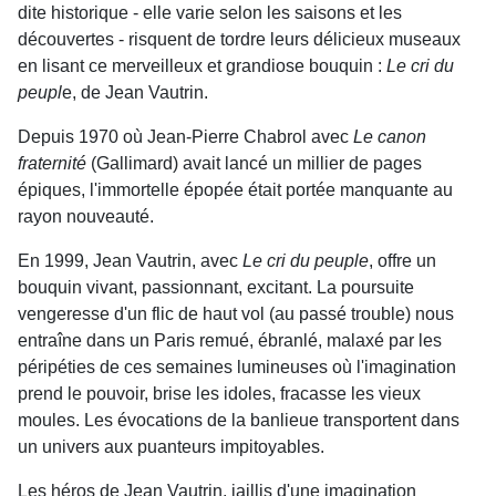
dite historique - elle varie selon les saisons et les
découvertes - risquent de tordre leurs délicieux museaux
en lisant ce merveilleux et grandiose bouquin :
Le cri du
peupl
e, de Jean Vautrin.
Depuis 1970 où Jean-Pierre Chabrol avec
Le canon
fraternité
(Gallimard) avait lancé un millier de pages
épiques, l'immortelle épopée était portée manquante au
rayon nouveauté.
En 1999, Jean Vautrin, avec
Le cri du peuple
, offre un
bouquin vivant, passionnant, excitant. La poursuite
vengeresse d'un flic de haut vol (au passé trouble) nous
entraîne dans un Paris remué, ébranlé, malaxé par les
péripéties de ces semaines lumineuses où l'imagination
prend le pouvoir, brise les idoles, fracasse les vieux
moules. Les évocations de la banlieue transportent dans
un univers aux puanteurs impitoyables.
Les héros de Jean Vautrin, jaillis d'une imagination