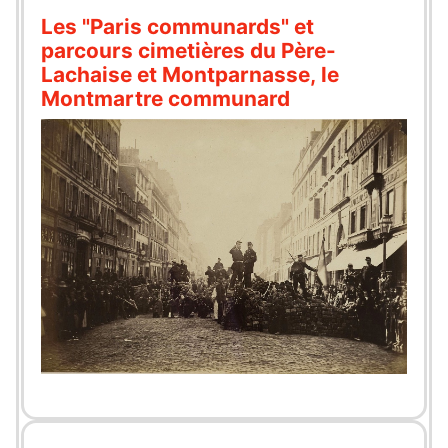
Les "Paris communards" et
parcours cimetières du Père-
Lachaise et Montparnasse, le
Montmartre communard