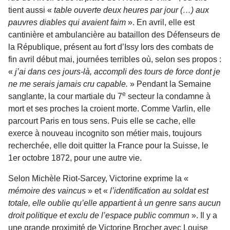
tient aussi «
table ouverte deux heures par jour (…) aux
pauvres diables qui avaient faim
». En avril, elle est
cantinière et ambulancière au bataillon des Défenseurs de
la République, présent au fort d’Issy lors des combats de
fin avril début mai, journées terribles où, selon ses propos :
«
j’ai dans ces jours-là, accompli des tours de force dont je
ne me serais jamais cru capable.
» Pendant la Semaine
e
sanglante, la cour martiale du 7
secteur la condamne à
mort et ses proches la croient morte. Comme Varlin, elle
parcourt Paris en tous sens. Puis elle se cache, elle
exerce à nouveau incognito son métier mais, toujours
recherchée, elle doit quitter la France pour la Suisse, le
1er octobre 1872, pour une autre vie.
Selon Michèle Riot-Sarcey, Victorine exprime la «
mémoire des vaincus
» et «
l’identification au soldat est
totale, elle oublie qu’elle appartient à un genre sans aucun
droit politique et exclu de l’espace public commun
». Il y a
une grande proximité de Victorine Brocher avec Louise