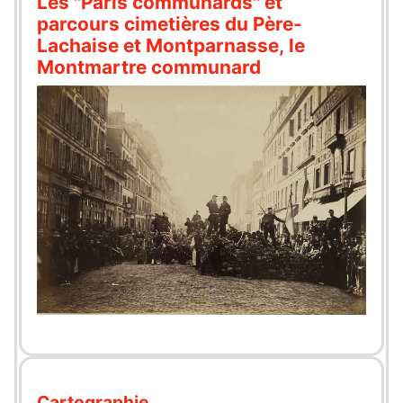
Les "Paris communards" et
parcours cimetières du Père-
Lachaise et Montparnasse, le
Montmartre communard
Cartographie