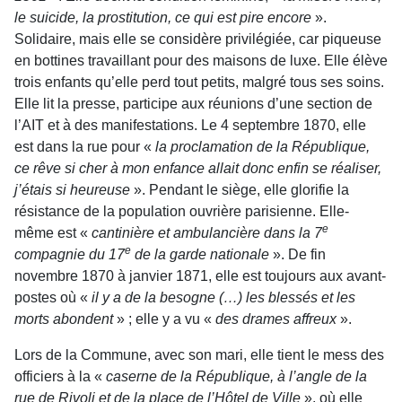
le suicide, la prostitution, ce qui est pire encore
».
Solidaire, mais elle se considère privilégiée, car piqueuse
en bottines travaillant pour des maisons de luxe. Elle élève
trois enfants qu’elle perd tout petits, malgré tous ses soins.
Elle lit la presse, participe aux réunions d’une section de
l’AIT et à des manifestations. Le 4 septembre 1870, elle
est dans la rue pour «
la proclamation de la République,
ce rêve si cher à mon enfance allait donc enfin se réaliser,
j’étais si heureuse
». Pendant le siège, elle glorifie la
résistance de la population ouvrière parisienne. Elle-
e
même est «
cantinière et ambulancière dans la 7
e
compagnie du 17
de la garde nationale
». De fin
novembre 1870 à janvier 1871, elle est toujours aux avant-
postes où «
il y a de la besogne (…) les blessés et les
morts abondent
» ; elle y a vu «
des drames affreux
».
Lors de la Commune, avec son mari, elle tient le mess des
officiers à la «
caserne de la République, à l’angle de la
rue de Rivoli et de la place de l’Hôtel de Ville
», où elle