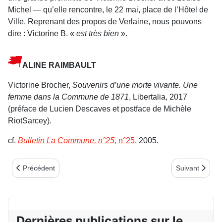
Michel — qu’elle rencontre, le 22 mai, place de l’Hôtel de
Ville. Reprenant des propos de Verlaine, nous pouvons
dire : Victorine B. «
est très bien
».
ALINE RAIMBAULT
Victorine Brocher,
Souvenirs d’une morte vivante. Une
femme dans la Commune de 1871
, Libertalia, 2017
(préface de Lucien Descaves et postface de Michèle
RiotSarcey).
cf.
Bulletin La Commune, n°25
, n°25
, 2005.
Article précédent : Notes de lecture 1er trimestre 2021
Article suivant
Précédent
Suivant
Dernières publications sur le