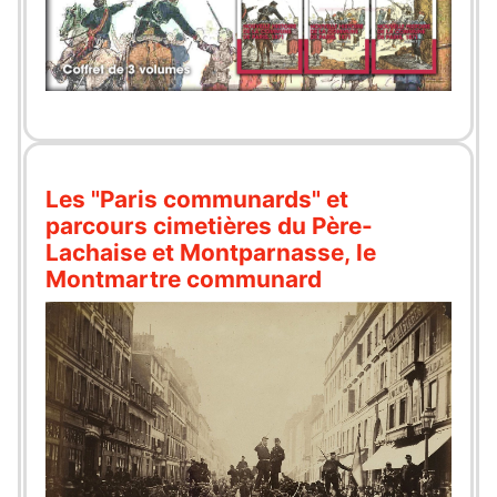
Les "Paris communards" et
parcours cimetières du Père-
Lachaise et Montparnasse, le
Montmartre communard