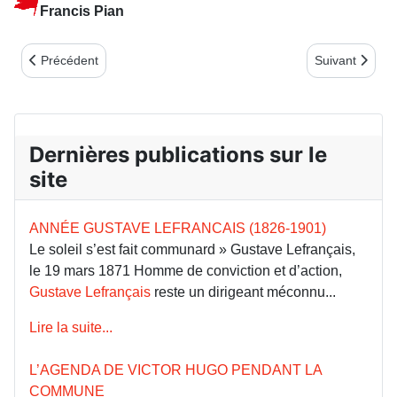
Francis Pian
Article précédent : Notes de lecture 2ème trimestre 2026
Article suivan
Précédent
Suivant
Dernières publications sur le
site
ANNÉE GUSTAVE LEFRANCAIS (1826-1901)
Le soleil s’est fait communard » Gustave Lefrançais,
le 19 mars 1871 Homme de conviction et d’action,
Gustave Lefrançais
reste un dirigeant méconnu...
Lire la suite...
L’AGENDA DE VICTOR HUGO PENDANT LA
COMMUNE