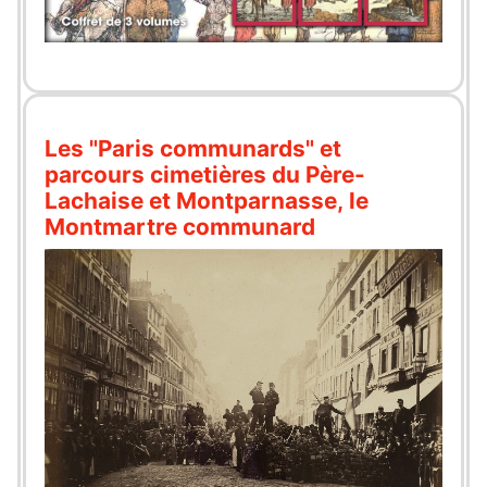
Les "Paris communards" et
parcours cimetières du Père-
Lachaise et Montparnasse, le
Montmartre communard