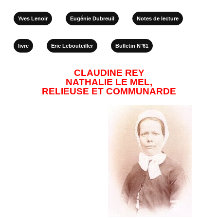
Yves Lenoir
Eugénie Dubreuil
Notes de lecture
livre
Eric Lebouteiller
Bulletin N°61
CLAUDINE REY
NATHALIE LE MEL,
RELIEUSE ET COMMUNARDE