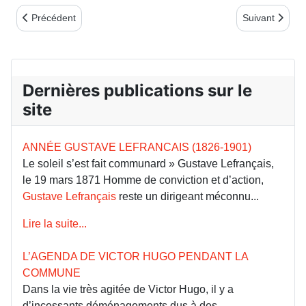
Article précédent : Notes de lecture 2e trimestre 2015
Article suivant
Précédent
Suivant
Dernières publications sur le
site
ANNÉE GUSTAVE LEFRANCAIS (1826-1901)
Le soleil s’est fait communard » Gustave Lefrançais,
le 19 mars 1871 Homme de conviction et d’action,
Gustave Lefrançais
reste un dirigeant méconnu...
Lire la suite...
L’AGENDA DE VICTOR HUGO PENDANT LA
COMMUNE
Dans la vie très agitée de Victor Hugo, il y a
d’incessants déménagements dus à des