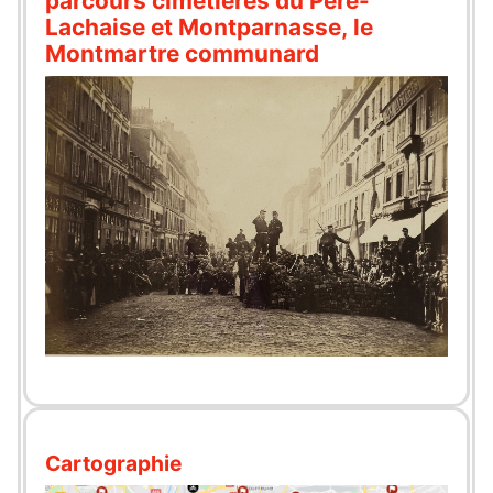
parcours cimetières du Père-
Lachaise et Montparnasse, le
Montmartre communard
Cartographie