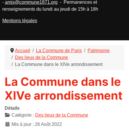
-
amis@commune1871.org
- Permanences et
renseignements du lundi au jeudi de 15h à 18h
Mentions légales
Accueil
La Commune de Paris
Patrimoine
Des lieux de la Commune
La Commune dans le XIVe arrondissement
La Commune dans le
XIVe arrondissement
Détails
Catégorie :
Des lieux de la Commune
Mis à jour : 26 Août 2022