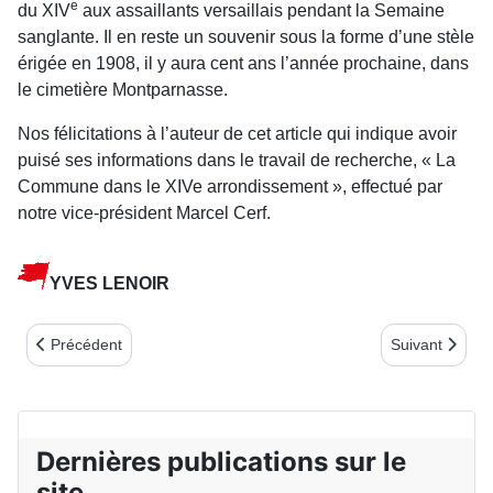
e
du XIV
aux assaillants versaillais pendant la Semaine
sanglante. Il en reste un souvenir sous la forme d’une stèle
érigée en 1908, il y aura cent ans l’année prochaine, dans
le cimetière Montparnasse.
Nos félicitations à l’auteur de cet article qui indique avoir
puisé ses informations dans le travail de recherche, « La
Commune dans le XIVe arrondissement », effectué par
notre vice-président Marcel Cerf.
YVES LENOIR
Article précédent : La Commune de Paris face à la Faculté de m
Article suivant
Précédent
Suivant
Dernières publications sur le
site