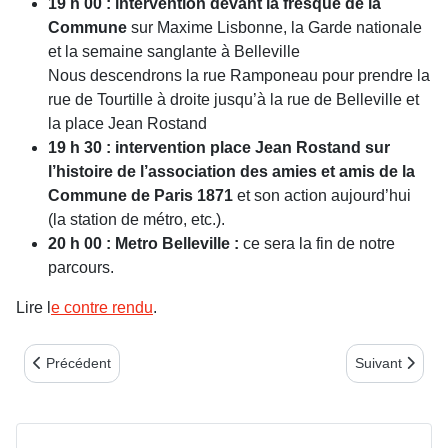
19 h 00 : intervention devant la fresque de la
Commune
sur Maxime Lisbonne, la Garde nationale
et la semaine sanglante à Belleville
Nous descendrons la rue Ramponeau pour prendre la
rue de Tourtille à droite jusqu’à la rue de Belleville et
la place Jean Rostand
19 h 30 : intervention place Jean Rostand sur
l’histoire de l’association des amies et amis de la
Commune de Paris 1871
et son action aujourd’hui
(la station de métro, etc.).
20 h 00 : Metro Belleville :
ce sera la fin de notre
parcours.
Lire l
e contre rendu
.
Article précédent : Un beau parcours du 18 mars 2022 à Belleville
Article suivant
Précédent
Suivant