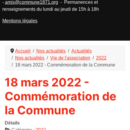
-
amis@commune1871.org
- Permanences et
renseignements du lundi au jeudi de 15h à 18h
Mentions légales
Accueil
Nos actualités
Actualités
Nos actualités
Vie de l'association
2022
18 mars 2022 - Commémoration de la Commune
18 mars 2022 -
Commémoration de
la Commune
Détails
Catégorie :
2022