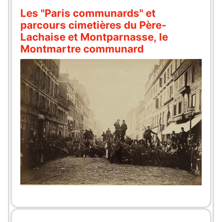
Les "Paris communards" et
parcours cimetières du Père-
Lachaise et Montparnasse, le
Montmartre communard