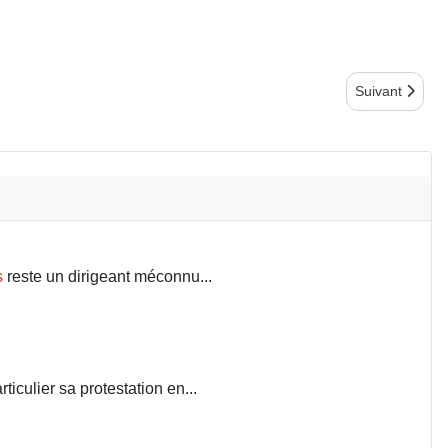
Article suivant
Suivant
s
reste un dirigeant méconnu...
iculier sa protestation en...