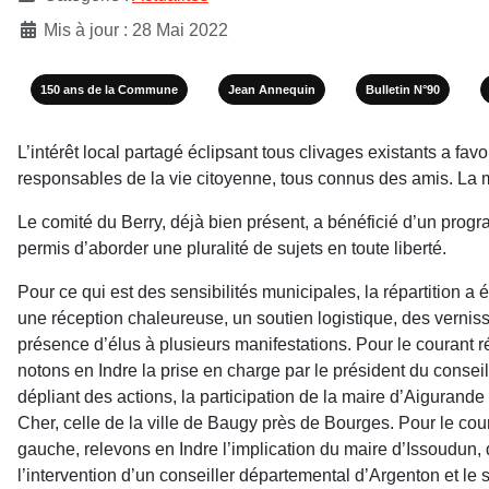
Mis à jour : 28 Mai 2022
150 ans de la Commune
Jean Annequin
Bulletin N°90
L’intérêt local partagé éclip­sant tous clivages existants a fa
responsables de la vie citoyenne, tous connus des amis. La 
Le comité du Berry, déjà bien présent, a bénéficié d’un prog
permis d’aborder une plu­ralité de sujets en toute liberté.
Pour ce qui est des sensibilités munici­pales, la répartition a
une réception chaleureuse, un soutien logistique, des verniss
présence d’élus à plusieurs manifestations. Pour le courant ré
notons en Indre la prise en charge par le président du conse
dépliant des actions, la participation de la maire d’Aigurande
Cher, celle de la ville de Baugy près de Bourges. Pour le cour
gauche, relevons en Indre l’implication du maire d’Issoudun, 
l’interven­tion d’un conseiller départemental d’Argenton et le s