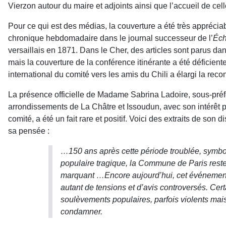
Vierzon autour du maire et adjoints ainsi que l’accueil de cel
Pour ce qui est des médias, la couverture a été très apprécia
chronique heb­domadaire dans le journal successeur de l’
Éch
versaillais en 1871. Dans le Cher, des arti­cles sont parus dan
mais la cou­verture de la conférence itinérante a été défi­cie
international du comité vers les amis du Chili a élargi la rec
La présence officielle de Madame Sabrina Ladoire, sous-préf
arrondissements de La Châtre et Issoudun, avec son intérêt po
comité, a été un fait rare et positif. Voici des extraits de son d
sa pen­sée :
…150 ans après cette période troublée, sym­bo
populaire tragique, la Commune de Paris rest
marquant …Encore aujourd’hui, cet événement 
autant de tensions et d’avis controversés. Ce
soulèvements populaires, parfois violents mais 
condamner.