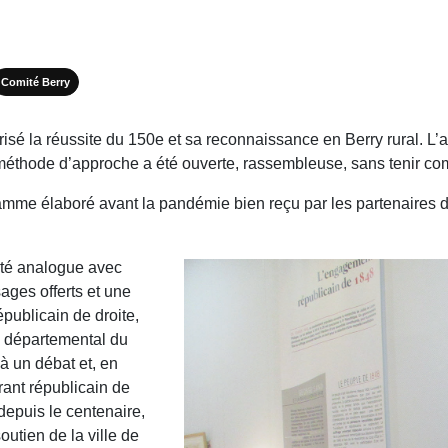
Comité Berry
vorisé la réussite du 150e et sa reconnaissance en Berry rural. L’
méthode d’approche a été ouverte, rassem­bleuse, sans tenir co
ramme élaboré avant la pandémie bien reçu par les partenaires dé
 été analogue avec
ages offerts et une
publi­cain de droite,
il départemental du
 à un débat et, en
ant républi­cain de
depuis le centenaire,
outien de la ville de