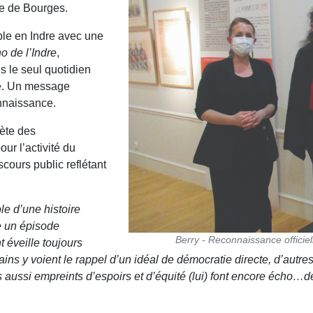
le de Bourges.
ble en Indre avec une
o de l’Indre
,
s le seul quotidien
nte. Un message
onnaissance.
ète des
ur l’activité du
iscours public reflétant
le d’une histoire
e un épisode
Berry - Reconnaissance offici
éveille toujours
rtains y voient le rappel d’un idéal de démocratie directe, d’a
aussi empreints d’espoirs et d’équité (lui) font encore écho…de 