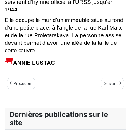
servirent d’hymne officiel à l’URSS jusqu’en
1944.
Elle occupe le mur d’un immeuble situé au fond
d’une petite place, à l’angle de la rue Karl Marx
et de la rue Proletarskaya. La personne assise
devant permet d’avoir une idée de la taille de
cette œuvre.
ANNIE LUSTAC
Article précédent : EUGÈNE POTTIER QUAND VIENDRA-T-ELLE
Article suiv
Précédent
Suivant
Dernières publications sur le
site