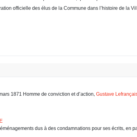
ation officielle des élus de la Commune dans l’histoire de la Vil
DU 18 MARS
9 mars 1871 Homme de conviction et d’action,
Gustave Lefrançai
E
 déménagements dus à des condamnations pour ses écrits, en part