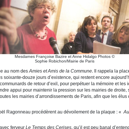
Mesdames Françoise Bazire et Anne Hidalgo Photos ©
Sophie Robichon/Mairie de Paris
ole au nom des
Amies et Amis de la Commune
. Il rappela la p
 soixante-douze jours d’existence, qui restent encore aujourd’hu
communards de retour d’exil, pour perpétuer la mémoire et les 
 y prendre appui pour maintenir la pression sur les mairies de d
outes les mairies d’arrondissements de Paris, afin que les élu
Joël Ragonneau procédèrent au dévoilement de la plaque : «
Aux
 avec ferveur
Le Temps des Cerises
, qu’il est peu banal d’ente