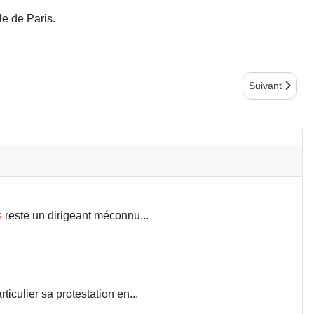
le de Paris.
Article suiv
Suivant
s
reste un dirigeant méconnu...
iculier sa protestation en...