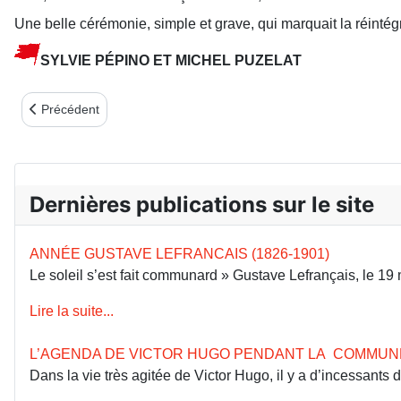
Une belle cérémonie, simple et grave, qui marquait la réintégr
SYLVIE PÉPINO ET MICHEL PUZELAT
Article précédent : L’ENVOL DE LA PIÈCE : LE RENDEZ VOUS 
Précédent
Dernières publications sur le site
ANNÉE GUSTAVE LEFRANCAIS (1826-1901)
Le soleil s’est fait communard » Gustave Lefrançais, le 1
Lire la suite...
L’AGENDA DE VICTOR HUGO PENDANT LA COMMUN
Dans la vie très agitée de Victor Hugo, il y a d’incessants