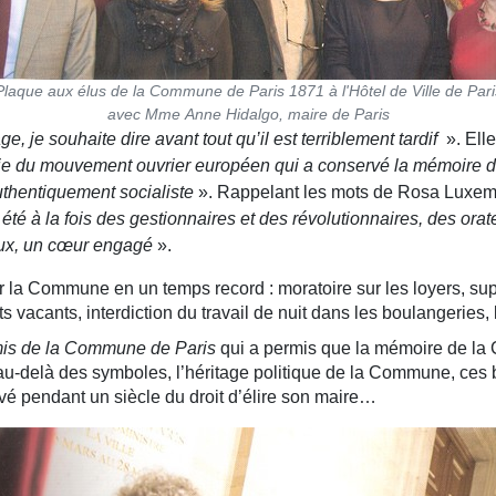
Plaque aux élus de la Commune de Paris 1871 à l'Hôtel de Ville de Pari
avec Mme Anne Hidalgo, maire de Paris
, je souhaite dire avant tout qu’il est terriblement tardif
». Ell
rie du mouvement ouvrier européen qui a conservé la mémoire d
thentiquement socialiste
». Rappelant les mots de Rosa Luxem
 été à la fois des gestionnaires et des révolutionnaires, des orat
eux, un cœur engagé
».
a Commune en un temps record : moratoire sur les loyers, suppre
s vacants, interdiction du travail de nuit dans les boulangeries
mis de la Commune de Paris
qui a permis que la mémoire de la 
au-delà des symboles, l’héritage politique de la Commune, ces b
vé pendant un siècle du droit d’élire son maire…