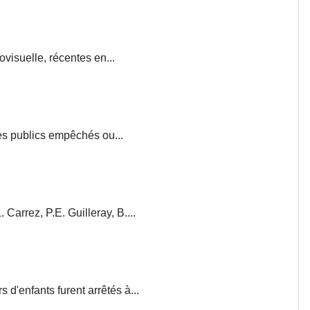
visuelle, récentes en...
ces publics empêchés ou...
. Carrez, P.E. Guilleray, B....
d'enfants furent arrêtés à...