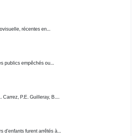
visuelle, récentes en...
ces publics empêchés ou...
. Carrez, P.E. Guilleray, B....
d'enfants furent arrêtés à...