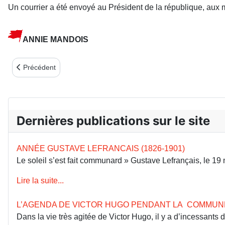
Un courrier a été envoyé au Président de la république, aux m
ANNIE MANDOIS
Article précédent : LES 18E RENDEZ-VOUS DE L’HISTOIRE DE 
Précédent
Dernières publications sur le site
ANNÉE GUSTAVE LEFRANCAIS (1826-1901)
Le soleil s’est fait communard » Gustave Lefrançais, le 1
Lire la suite...
L’AGENDA DE VICTOR HUGO PENDANT LA COMMUN
Dans la vie très agitée de Victor Hugo, il y a d’incessants