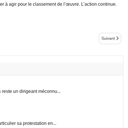
r à agir pour le classement de l’œuvre. L’action continue.
Article suiva
Suivant
s
reste un dirigeant méconnu...
iculier sa protestation en...