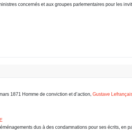
inistres concernés et aux groupes parlementaires pour les invite
BLOIS
9 mars 1871 Homme de conviction et d’action,
Gustave Lefrançai
E
 déménagements dus à des condamnations pour ses écrits, en part