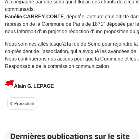
Accompagné par une sono qui diffusait des chants de circonst
communards.
Fanélie CARREY-CONTE
, députée, auteure d’un article da
répression de la Commune de Paris de 1871" déposée par les 
nous informait d’un projet de rédaction d’une proposition d
Nous sommes allés jusqu’à la rue de Seine pour rejoindre l
co-président de l’association, qui a évoqué les avancées de
Nous continuerons nos actions pour que la Commune et les co
Responsable de la commission communication
Alain G. LEPAGE
Article précédent : 24 mars 2013, Montreuil : Traditionnel banq
Précédent
Dernières publications sur le site