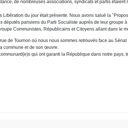
ance, de nombreuses associations, syndicats et partis étaient 
ns Libération du jour était présente. Nous avons salué la "Propos
députés parisiens du Parti Socialiste auprès de leur groupe à
u groupe Communistes, Républicains et Citoyens allant dans le 
a rue de Tournon où nous nous sommes retrouvés face au Sénat p
 la commune et de son œuvre.
mmunard(e)s qui ont garanti la République dans notre pays, tro
uet des Amis de la Commune de Paris 1871