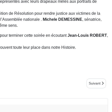
représentés avec leurs drapeaux mêlés aux portraits de
ition de Résolution pour rendre justice aux victimes de la
 l’Assemblée nationale .
Michele DEMESSINE
, sénatrice,
même sens.
our terminer cette soirée en écoutant
Jean-Louis ROBERT
,
uvent toute leur place dans notre Histoire.
Article suivan
Suivant