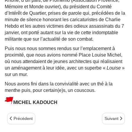
Rhône, d’un parti, de Promémo (Association Provence,
Mémoire et Monde ouvrier), du président du Comité
d’Intérêt de Quartier, prises de parole qui, précédées de la
minute de silence honorant les caricaturistes de Charlie
Hebdo et les autres victimes des odieux assassinats du 7
janvier, ont porté autant sur la vie de cette indomptable
militante que sur l’actualité de son combat.
Puis nous nous sommes rendus sur l’emplacement à
proximité, que nous avions nommé Place Louise Michel,
où nous attendaient de jeunes architectes qui réalisaient
un aménagement à leur idée, avec un superbe «
Louise
»
sur un mur.
Nous avons fini dans la convivialité avec un thé à la
menthe puis, pour certain(e)s, un couscous.
MICHEL KADOUCH
Article précédent : Editorial février 2015 : Centenaire du décès d’
Article suivan
Précédent
Suivant