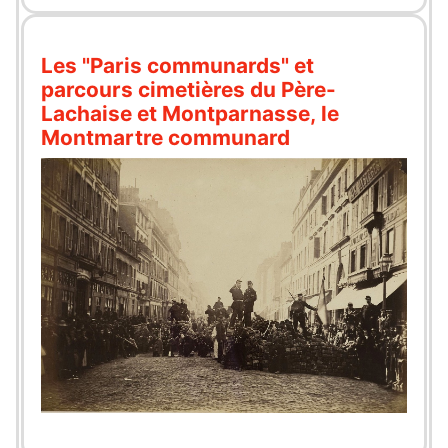
Les "Paris communards" et
parcours cimetières du Père-
Lachaise et Montparnasse, le
Montmartre communard