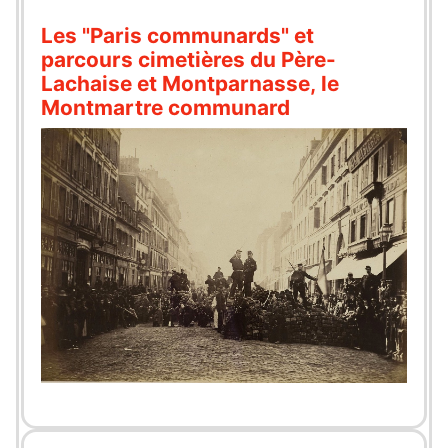
Les "Paris communards" et
parcours cimetières du Père-
Lachaise et Montparnasse, le
Montmartre communard