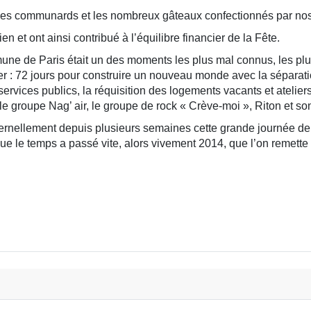
er les communards et les nombreux gâteaux confectionnés par no
 et ont ainsi contribué à l’équilibre financier de la Fête.
e de Paris était un des moments les plus mal connus, les plus
 72 jours pour construire un nouveau monde avec la séparation de
 services publics, la réquisition des logements vacants et ateli
 le groupe Nag’ air, le groupe de rock « Crève-moi », Riton et so
ternellement depuis plusieurs semaines cette grande journée de
Que le temps a passé vite, alors vivement 2014, que l’on remette 
ne du XXe arrondissement