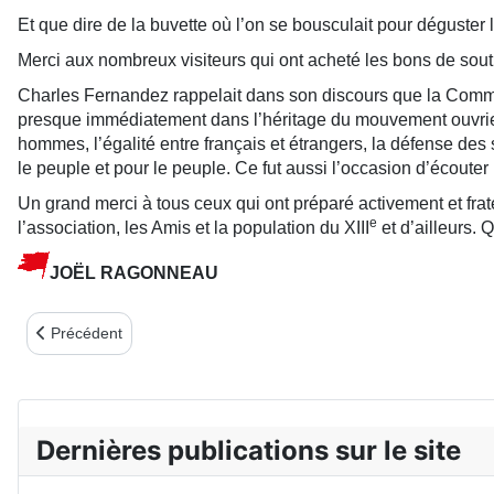
Et que dire de la buvette où l’on se bousculait pour dégust
Merci aux nombreux visiteurs qui ont acheté les bons de soutien
Charles Fernandez rappelait dans son discours que la Commun
presque immédiatement dans l’héritage du mouvement ouvrier :
hommes, l’égalité entre français et étrangers, la défense des
le peuple et pour le peuple. Ce fut aussi l’occasion d’écouter
Un grand merci à tous ceux qui ont préparé activement et fra
e
l’association, les Amis et la population du XIII
et d’ailleurs. 
JOËL RAGONNEAU
Article précédent : Plaque en hommage aux élus sous la Commu
Précédent
Dernières publications sur le site