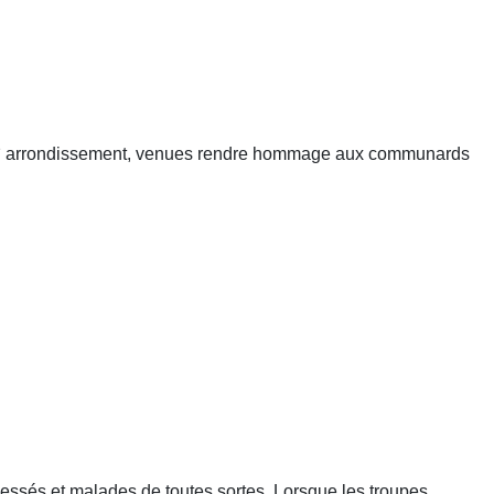
e
arrondissement, venues rendre hommage aux communards
essés et malades de toutes sortes. Lorsque les troupes