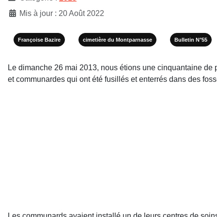
Mis à jour : 20 Août 2022
Françoise Bazire
cimetière du Montparnasse
Bulletin N°55
Le dimanche 26 mai 2013, nous étions une cinquantaine de p
et communardes qui ont été fusillés et enterrés dans des f
Les communards avaient installé un de leurs centres de soin