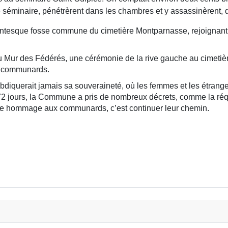
le séminaire, pénétrèrent dans les chambres et y assassinèrent, 
ntesque fosse commune du cimetière Montparnasse, rejoignant pr
 au Mur des Fédérés, une cérémonie de la rive gauche au cimet
x communards.
iquerait jamais sa souveraineté, où les femmes et les étrange
 En 72 jours, la Commune a pris de nombreux décrets, comme la r
ndre hommage aux communards, c’est continuer leur chemin.