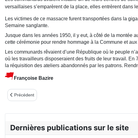
versaillaises s’emparèrent de la place, elles entrèrent dans 
Les victimes de ce massacre furent transportées dans la giga
Semaine sanglante.
Jusque dans les années 1950, il y eut, à côté de la montée
cette cérémonie pour rendre hommage à la Commune et au
Les communards rêvaient d’une République où le peuple n’abd
où les travailleurs disposeraient des fruits de leur travail.
la réquisition des ateliers abandonnés par les patrons. Re
Françoise Bazire
Article précédent : La Commune au Cinéma à Saint Ouen
Précédent
Dernières publications sur le site