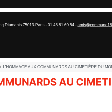
 Diamants 75013-Paris - 01 45 81 60 54 -
amis@commune187
L’HOMMAGE AUX COMMUNARDS AU CIMETIÈRE DU M
MMUNARDS AU CIMETI