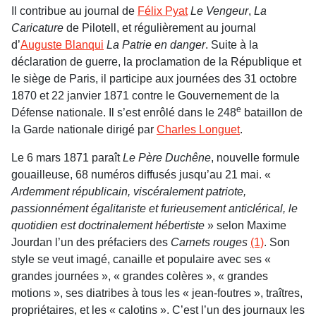
Il contribue au jour­nal de
Félix Pyat
Le Vengeur
,
La
Caricature
de Pilotell, et régulièrement au journal
d’
Auguste Blanqui
La Patrie en danger
. Suite à la
déclaration de guerre, la proclamation de la République et
le siège de Paris, il participe aux journées des 31 octobre
1870 et 22 janvier 1871 contre le Gouvernement de la
e
Défense nationale. Il s’est enrôlé dans le 248
bataillon de
la Garde nationale dirigé par
Charles Longuet
.
Le 6 mars 1871 paraît
Le Père Duchêne
, nouvelle formule
gouailleuse, 68 numéros diffusés jusqu’au 21 mai. «
Ardemment républicain, viscéralement patriote,
passionnément égalitariste et furieuse­ment anticlérical, le
quotidien est doctrinalement hébertiste
» selon Maxime
Jourdan l’un des préfa­ciers des
Carnets rouges
(1)
. Son
style se veut imagé, canaille et populaire avec ses «
grandes journées », « grandes colères », « grandes
motions », ses dia­tribes à tous les « jean-foutres », traîtres,
proprié­taires, et les « calotins ». C’est l’un des journaux les