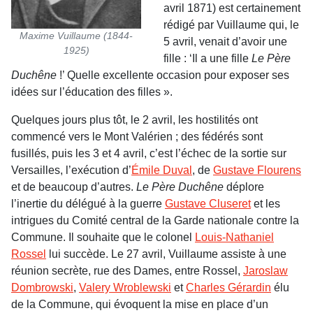
avril 1871) est certainement
rédigé par Vuillaume qui, le
Maxime Vuillaume (1844-
5 avril, venait d’avoir une
1925)
fille : ‘Il a une fille
Le Père
Duchêne
!’ Quelle excellente occasion pour exposer ses
idées sur l’éducation des filles ».
Quelques jours plus tôt, le 2 avril, les hostilités ont
commencé vers le Mont Valérien ; des fédérés sont
fusillés, puis les 3 et 4 avril, c’est l’échec de la sortie sur
Versailles, l’exécution d’
Émile Duval
, de
Gustave Flourens
et de beaucoup d’autres.
Le Père Duchêne
déplore
l’inertie du délégué à la guerre
Gustave Cluseret
et les
intrigues du Comité central de la Garde nationale contre la
Commune. Il souhaite que le colonel
Louis-Nathaniel
Rossel
lui succède. Le 27 avril, Vuillaume assiste à une
réunion secrète, rue des Dames, entre Rossel,
Jaroslaw
Dombrowski
,
Valery Wroblewski
et
Charles Gérardin
élu
de la Commune, qui évoquent la mise en place d’un