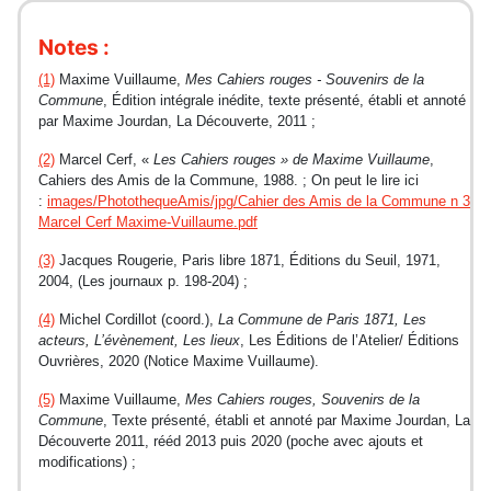
Notes :
(1)
Maxime Vuillaume,
Mes Cahiers rouges - Souvenirs de la
Commune
, Édition intégrale inédite, texte présenté, établi et annoté
par Maxime Jourdan, La Découverte, 2011 ;
(2)
Marcel Cerf, «
Les Cahiers rouges » de Maxime Vuillaume
,
Cahiers des Amis de la Commune, 1988. ; On peut le lire ici
:
images/PhotothequeAmis/jpg/Cahier des Amis de la Commune n 3
Marcel Cerf Maxime-Vuillaume.pdf
(3)
Jacques Rougerie, Paris libre 1871, Éditions du Seuil, 1971,
2004, (Les journaux p. 198-204) ;
(4)
Michel Cordillot (coord.),
La Commune de Paris 1871, Les
acteurs, L’évènement, Les lieux
, Les Éditions de l’Atelier/ Éditions
Ouvrières, 2020 (Notice Maxime Vuillaume).
(5)
Maxime Vuillaume,
Mes Cahiers rouges, Souvenirs de la
Commune
, Texte présenté, établi et annoté par Maxime Jourdan, La
Découverte 2011, rééd 2013 puis 2020 (poche avec ajouts et
modifications) ;