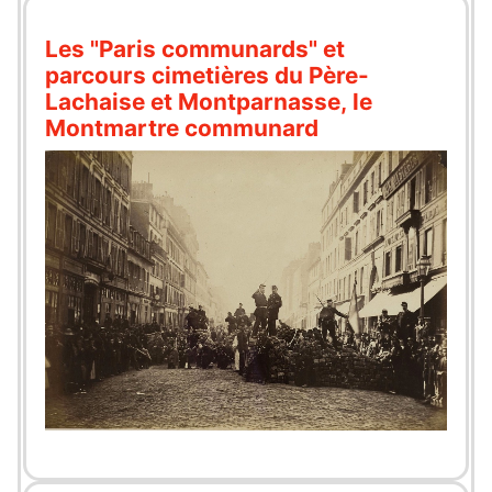
Les "Paris communards" et
parcours cimetières du Père-
Lachaise et Montparnasse, le
Montmartre communard