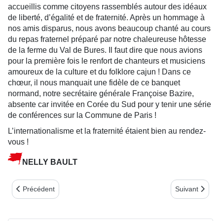
accueillis comme citoyens rassemblés autour des idéaux
de liberté, d’égalité et de fraternité. Après un hommage à
nos amis disparus, nous avons beaucoup chanté au cours
du repas fraternel préparé par notre chaleureuse hôtesse
de la ferme du Val de Bures. Il faut dire que nous avions
pour la première fois le renfort de chanteurs et musiciens
amoureux de la culture et du folklore cajun ! Dans ce
chœur, il nous manquait une fidèle de ce banquet
normand, notre secrétaire générale Françoise Bazire,
absente car invitée en Corée du Sud pour y tenir une série
de conférences sur la Commune de Paris !
L’internationalisme et la fraternité étaient bien au rendez-
vous !
NELLY BAULT
Article précédent : 7 ET 8 NOVEMBRE 2015 : NOTRE VOYAG
Article suiv
Précédent
Suivant