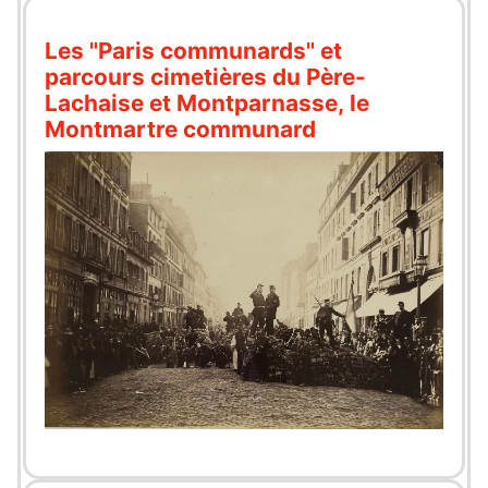
Les "Paris communards" et
parcours cimetières du Père-
Lachaise et Montparnasse, le
Montmartre communard