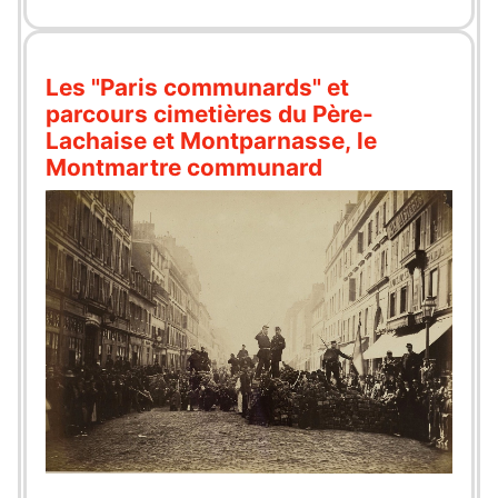
Les "Paris communards" et
parcours cimetières du Père-
Lachaise et Montparnasse, le
Montmartre communard