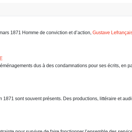
9 mars 1871 Homme de conviction et d’action,
Gustave Lefrançai
E
 déménagements dus à des condamnations pour ses écrits, en part
71 sont souvent présents. Des productions, littéraire et audio
ntrainte pour survivre de faire fonctionner l’ensemble des servi