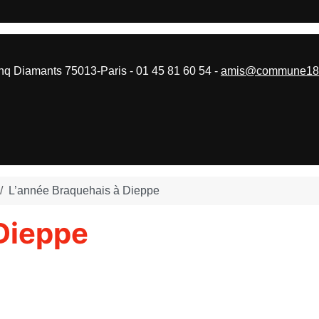
 Diamants 75013-Paris - 01 45 81 60 54 -
amis@commune187
L’année Braquehais à Dieppe
 Dieppe