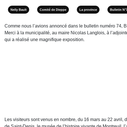
Nelly Bault
Comité de Dieppe
La province
Bulletin N°
Comme nous l’avions annoncé dans le bulletin numéro 74, Br
Merci à la municipalité, au maire Nicolas Langlois, à l’adjoin
qui a réalisé une magnifique exposition.
Les visiteurs sont venus en nombre, du 16 mars au 22 avril, dé
de Saint-Denis, le musée de l’histoire vivante de Montreuil, 