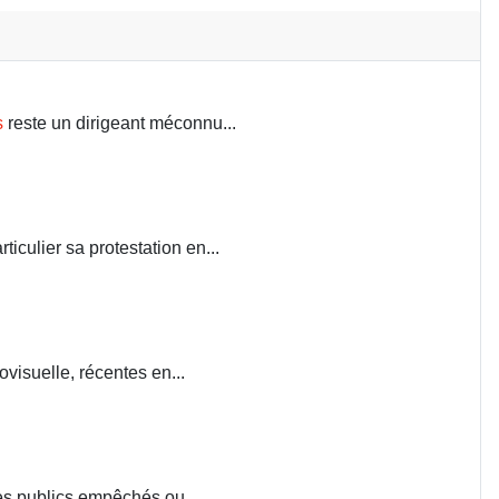
s
reste un dirigeant méconnu...
iculier sa protestation en...
visuelle, récentes en...
ces publics empêchés ou...