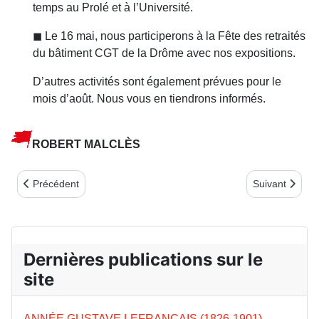
temps au Prolé et à l’Université.
◼ Le 16 mai, nous participerons à la Fête des retraités
du bâtiment CGT de la Drôme avec nos expositions.
D’autres activités sont également prévues pour le
mois d’août. Nous vous en tiendrons informés.
ROBERT MALCLÈS
Article précédent : Les Amies et Amis de la Commune de Paris s
Article suivan
Précédent
Suivant
Dernières publications sur le
site
ANNÉE GUSTAVE LEFRANCAIS (1826-1901)