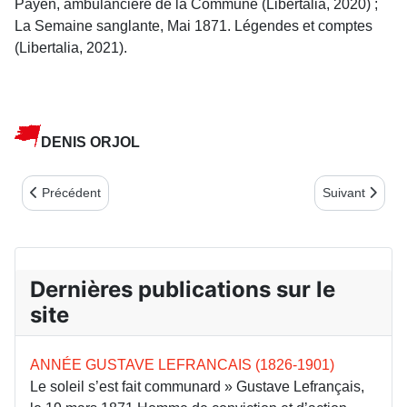
Payen, ambulancière de la Commune (Libertalia, 2020) ;
La Semaine sanglante, Mai 1871. Légendes et comptes
(Libertalia, 2021).
DENIS ORJOL
Article précédent : 150e anniversaire - Une tapisserie en homm
Article suiv
Précédent
Suivant
Dernières publications sur le
site
ANNÉE GUSTAVE LEFRANCAIS (1826-1901)
Le soleil s’est fait communard » Gustave Lefrançais,