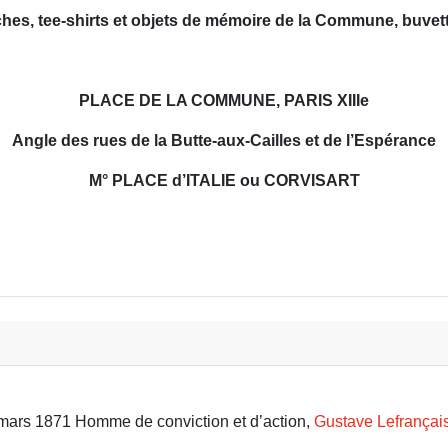
fiches, tee-shirts et objets de mémoire de la Commune, buvett
PLACE DE LA COMMUNE, PARIS XIII
e
Angle des rues de la Butte-aux-Cailles et de l’Espérance
M° PLACE d’ITALIE ou CORVISART
L’HONNEUR
9 mars 1871 Homme de conviction et d’action,
Gustave Lefrançai