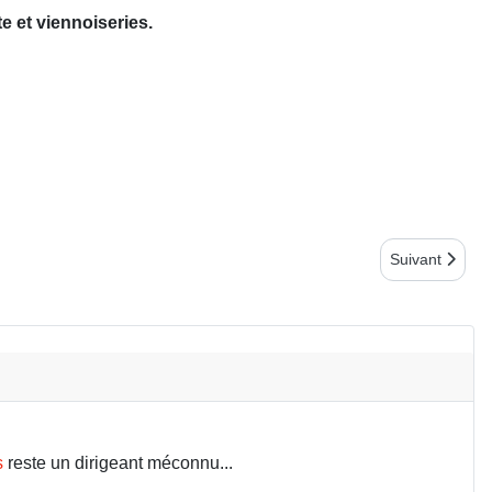
e et viennoiseries.
Article suivant
Suivant
s
reste un dirigeant méconnu...