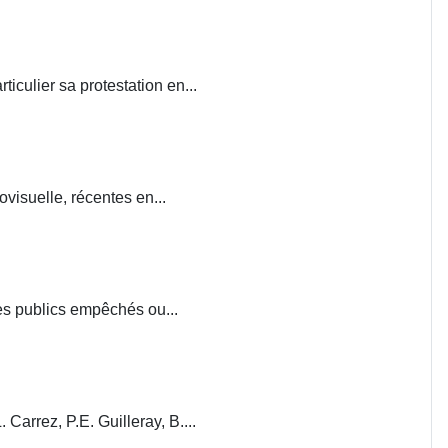
iculier sa protestation en...
visuelle, récentes en...
ces publics empêchés ou...
. Carrez, P.E. Guilleray, B....