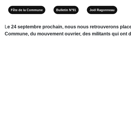
Fête de la Commune
Bulletin N°91
Joël Ragonneau
L
e 24 septembre prochain, nous nous retrouverons place d
Commune, du mouvement ouvrier, des militants qui ont don