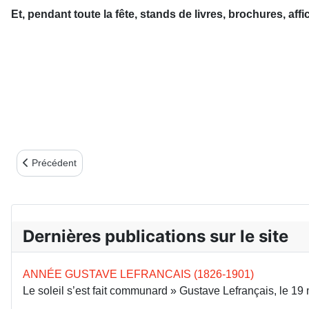
Et, pendant toute la fête, stands de livres, brochures, af
Article précédent : GARD - FRANCISCO SALVADOR-DANIEL À 
Précédent
Dernières publications sur le site
ANNÉE GUSTAVE LEFRANCAIS (1826-1901)
Le soleil s’est fait communard » Gustave Lefrançais, le 1