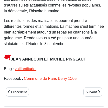
d’autres sujets actualisés comme les révoltes populaires,
la démocratie, l’histoire humaine.
Les restitutions des réalisations pourront prendre
différentes formes et animations. La matinée s’est ter­minée
bien agréablement autour d’un repas en chan­sons à la
guinguette. Rendez-vous a été pris pour une journée
statutaire et d’études le 8 septembre.
JEAN ANNEQUIN ET MICHEL PINGLAUT
Blog :
vaillantitude.
Facebook :
Commune de Paris Berry 150e
Article précédent : Notre banquet 2022
Article suivan
Précédent
Suivant