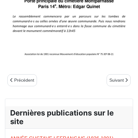
Article précédent : Des parcours communards ouverts à tous
Article suivant
Précédent
Suivant
Dernières publications sur le
site