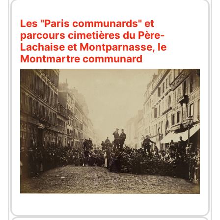
Les "Paris communards" et
parcours cimetières du Père-
Lachaise et Montparnasse, le
Montmartre communard