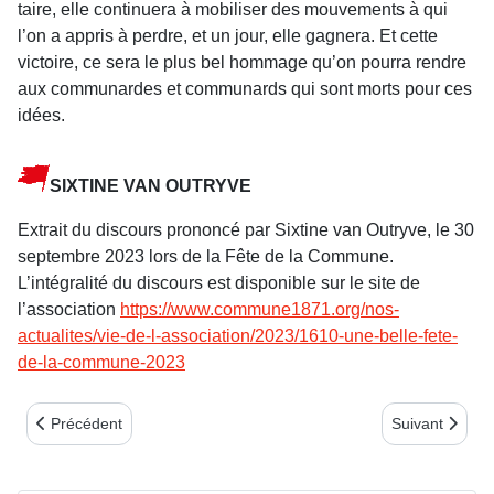
taire, elle continuera à mobiliser des mou­vements à qui
l’on a appris à perdre, et un jour, elle gagnera. Et cette
victoire, ce sera le plus bel hommage qu’on pourra rendre
aux commu­nardes et communards qui sont morts pour ces
idées.
SIXTINE VAN OUTRYVE
Extrait du discours prononcé par Sixtine van Outryve, le 30
septembre 2023 lors de la Fête de la Commune.
L’intégralité du discours est disponible sur le site de
l’association
https://www.commune1871.org/nos-
actualites/vie-de-l-association/2023/1610-une-belle-fete-
de-la-commune-2023
Article précédent : FÊTE DE LA COMMUNE 2023
Article suivant
Précédent
Suivant