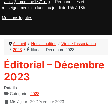
-
amis@commune1871.org
- Permanences et
renseignements du lundi au jeudi de 15h à 18h
Mentions légales
Accueil
Nos actualités
Vie de l'association
2023
Éditorial – Décembre 2023
Éditorial – Décembre
2023
Détails
Catégorie :
2023
Mis à jour : 20 Décembre 2023