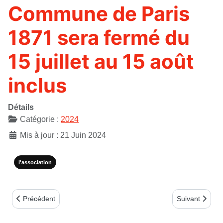
Commune de Paris
1871 sera fermé du
15 juillet au 15 août
inclus
Détails
Catégorie :
2024
Mis à jour : 21 Juin 2024
l'association
Article précédent : Répression de la Commune de Paris 1871 - Pet
Article suivan
Précédent
Suivant