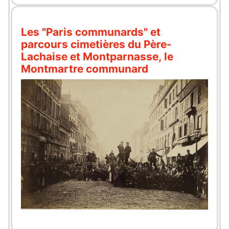
Les "Paris communards" et
parcours cimetières du Père-
Lachaise et Montparnasse, le
Montmartre communard