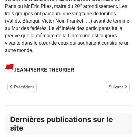
e
Paris ou Mr Éric Pliez, maire du 20
arrondissement. Les
trois groupes ont parcouru une vingtaine de tombes
(Vallès, Blanqui, Victor Noir, Frankel, …) avant de terminer
au Mur des fédérés. Le vif intérêt des par­ticipants fut la
preuve que la mémoire de la Commune est toujours
vivante dans le cœur de ceux qui souhaitent construire un
autre monde.
JEAN-PIERRE THEURIER
Article précédent : NOUVELLES DE DIEPPE (3ème trimestre 202
Article suiv
Précédent
Suivant
Dernières publications sur le
site