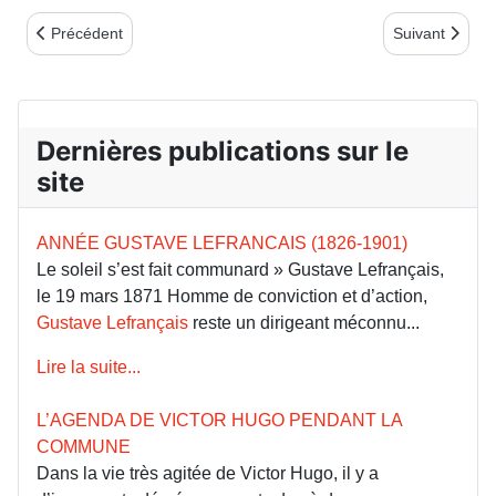
Article précédent : TROIS WEEK-ENDS DE NOVEMBRE À DIEPP
Article suiv
Précédent
Suivant
Dernières publications sur le
site
ANNÉE GUSTAVE LEFRANCAIS (1826-1901)
Le soleil s’est fait communard » Gustave Lefrançais,
le 19 mars 1871 Homme de conviction et d’action,
Gustave Lefrançais
reste un dirigeant méconnu...
Lire la suite...
L’AGENDA DE VICTOR HUGO PENDANT LA
COMMUNE
Dans la vie très agitée de Victor Hugo, il y a