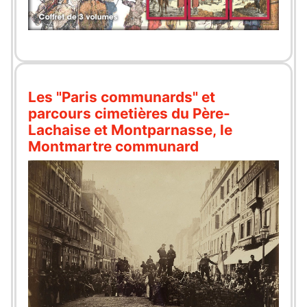
Les "Paris communards" et
parcours cimetières du Père-
Lachaise et Montparnasse, le
Montmartre communard