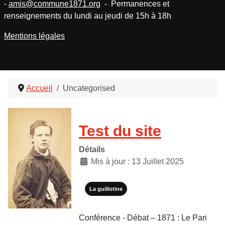
-
amis@commune1871.org
- Permanences et
renseignements du lundi au jeudi de 15h à 18h
Mentions légales
Accueil
Uncategorised
Test du site
Détails
Mis à jour : 13 Juillet 2025
La guillotine
Conférence - Débat – 1871 : Le Pari