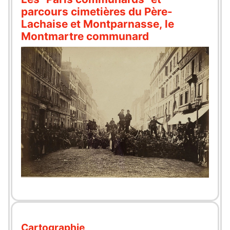
parcours cimetières du Père-
Lachaise et Montparnasse, le
Montmartre communard
Cartographie