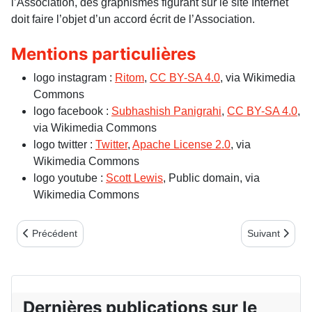
l’Association, des graphismes figurant sur le site Internet
doit faire l’objet d’un accord écrit de l’Association.
Mentions particulières
logo instagram :
Ritom
,
CC BY-SA 4.0
, via Wikimedia
Commons
logo facebook :
Subhashish Panigrahi
,
CC BY-SA 4.0
,
via Wikimedia Commons
logo twitter :
Twitter
,
Apache License 2.0
, via
Wikimedia Commons
logo youtube :
Scott Lewis
, Public domain, via
Wikimedia Commons
Article précédent : essai bulletin
Article suivant
Précédent
Suivant
Dernières publications sur le