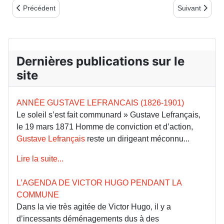
Article précédent : Bulletin n°33 - 1er trim. 2008
Article suivant
Précédent
Suivant
Dernières publications sur le
site
ANNÉE GUSTAVE LEFRANCAIS (1826-1901)
Le soleil s’est fait communard » Gustave Lefrançais,
le 19 mars 1871 Homme de conviction et d’action,
Gustave Lefrançais
reste un dirigeant méconnu...
Lire la suite...
L’AGENDA DE VICTOR HUGO PENDANT LA
COMMUNE
Dans la vie très agitée de Victor Hugo, il y a
d’incessants déménagements dus à des