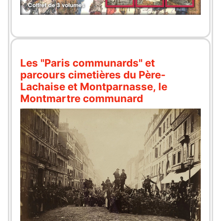
Les "Paris communards" et
parcours cimetières du Père-
Lachaise et Montparnasse, le
Montmartre communard