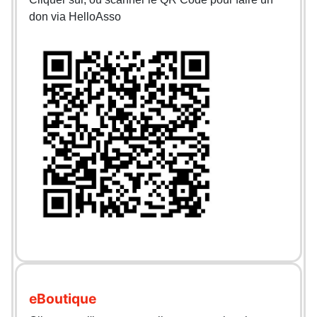
don via HelloAsso
eBoutique