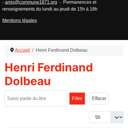
-
amis@commune1871.org
- Permanences et
renseignements du lundi au jeudi de 15h à 18h
Mentions légales
Accueil
Henri Ferdinand Dolbeau
Henri Ferdinand
Dolbeau
Saisir partie du titre
Filtre
Effacer
Afficher #