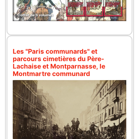
Les "Paris communards" et
parcours cimetières du Père-
Lachaise et Montparnasse, le
Montmartre communard