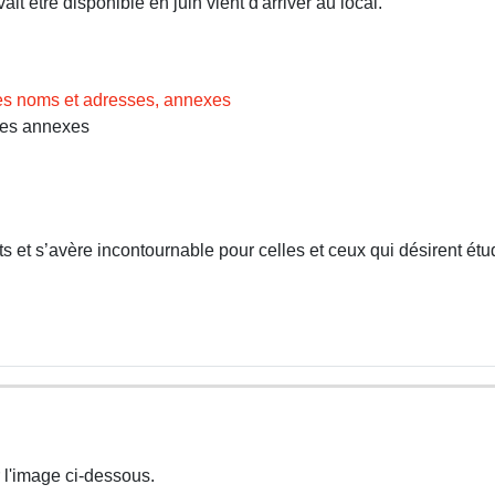
t être disponible en juin vient d'arriver au local.
des noms et adresses, annexes
Les annexes
 et s’avère incontournable pour celles et ceux qui désirent étud
 l'image ci-dessous.