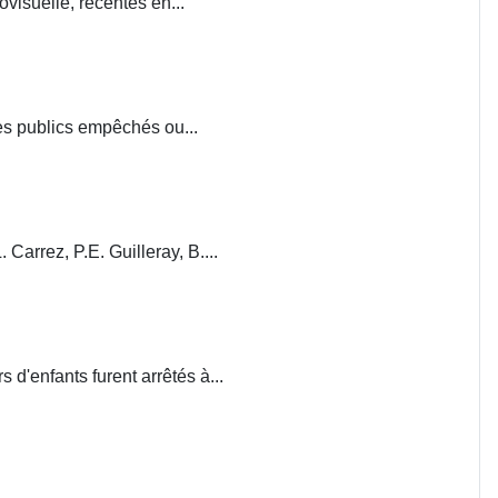
visuelle, récentes en...
ces publics empêchés ou...
. Carrez, P.E. Guilleray, B....
d'enfants furent arrêtés à...