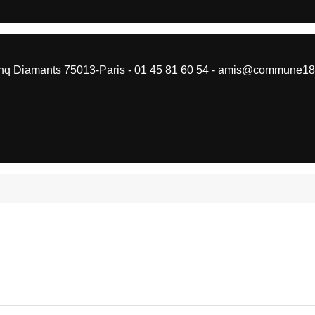
 Diamants 75013-Paris - 01 45 81 60 54 -
amis@commune187