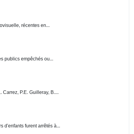
visuelle, récentes en...
ces publics empêchés ou...
. Carrez, P.E. Guilleray, B....
d'enfants furent arrêtés à...