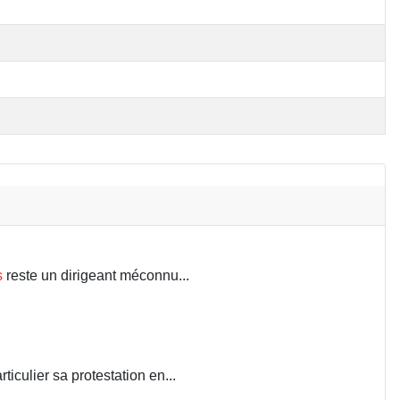
s
reste un dirigeant méconnu...
iculier sa protestation en...