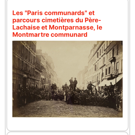
Les "Paris communards" et
parcours cimetières du Père-
Lachaise et Montparnasse, le
Montmartre communard