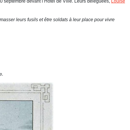
0 septembre devant l’Hôtel de Ville. Leurs déléguées,
Louise
asser leurs fusils et être soldats à leur place pour vivre
e.