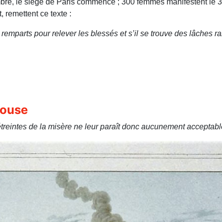
bre, le siège de Paris commence ; 300 femmes manifestent le 3
, remettent ce texte :
remparts pour relever les blessés et s’il se trouve des lâches ram
house
treintes de la misère ne leur paraît donc aucunement acceptabl