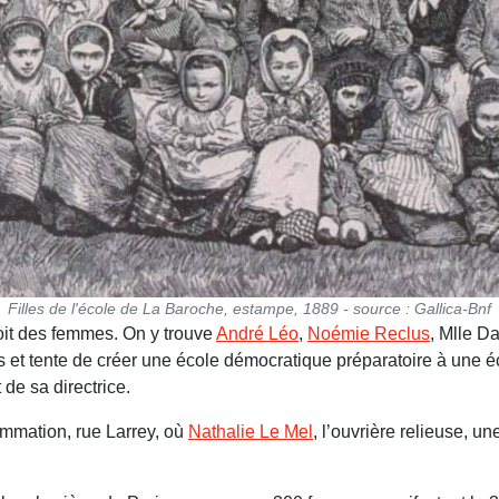
Filles de l'école de La Baroche, estampe, 1889 - source : Gallica-Bnf
roit des femmes. On y trouve
André Léo
,
Noémie Reclus
, Mlle D
les et tente de créer une école démocratique préparatoire à une é
de sa directrice.
ommation, rue Larrey, où
Nathalie Le Mel
, l’ouvrière relieuse, u