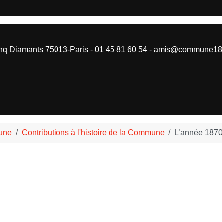
 Diamants 75013-Paris - 01 45 81 60 54 -
amis@commune187
mune
Contributions à l'histoire de la Commune
L’année 187