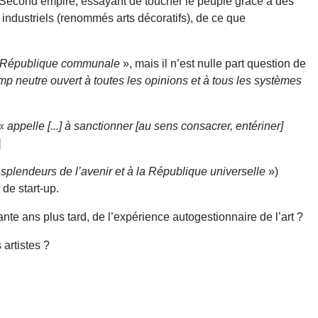
le Second empire, essayant de toucher le peuple grâce à des
ndustriels (renommés arts décoratifs), de ce que
.
a République communale
», mais il n’est nulle part question de
p neutre ouvert à toutes les opinions et à tous les systèmes
 «
appelle [...] à sanctionner [au sens consacrer, entériner]
]
splendeurs de l’avenir et à la République universelle
»)
 de start-up.
ante ans plus tard, de l’expérience autogestionnaire de l’art ?
 artistes ?