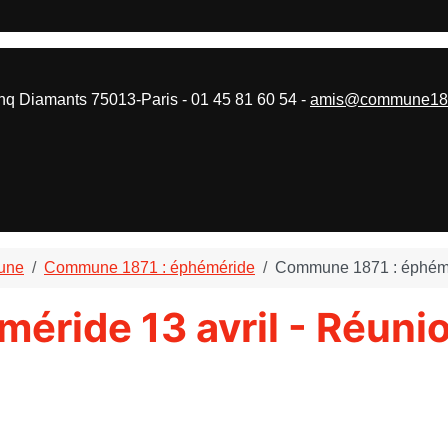
 Diamants 75013-Paris - 01 45 81 60 54 -
amis@commune187
mune
Commune 1871 : éphéméride
Commune 1871 : éphéméri
ride 13 avril - Réunio