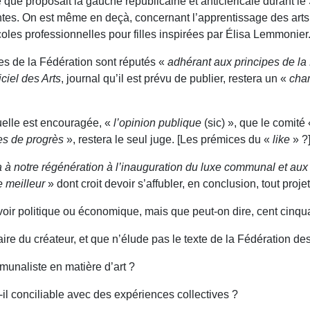
e que proposait la gauche républicaine et anticléricale durant 
es. On est même en deçà, concernant l’apprentissage des arts i
oles professionnelles pour filles inspirées par Élisa Lemmonier
stes de la Fédération sont réputés «
adhérant aux principes de l
iciel des Arts
, journal qu’il est prévu de publier, restera un «
cham
iduelle est encouragée, «
l’opinion publique
(sic) », que le comité
ves de progrès
», restera le seul juge. [Les prémices du «
like
» ?
 à notre régénération à l’inauguration du luxe communal et aux 
 meilleur
» dont croit devoir s’affubler, en conclusion, tout projet
ouvoir politique ou économique, mais que peut-on dire, cent cinqu
re du créateur, et que n’élude pas le texte de la Fédération des
mmunaliste en matière d’art ?
t-il conciliable avec des expériences collectives ?