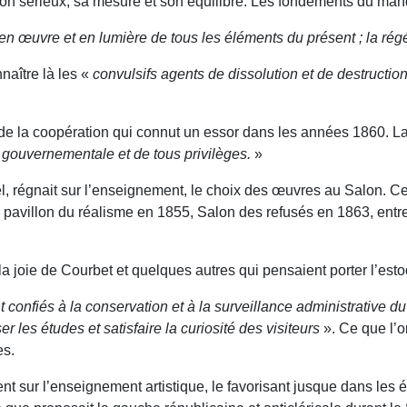
t son sérieux, sa mesure et son équilibre. Les fondements du mand
 en œuvre et en lumière de tous les éléments du présent ; la rég
naître là les «
convulsifs agents de dissolution et de destructio
e la coopération qui connut un essor dans les années 1860. La 
le gouvernementale et de tous privilèges.
»
iel, régnait sur l’enseignement, le choix des œuvres au Salon. C
avillon du réalisme en 1855, Salon des refusés en 1863, entre
a joie de Courbet et quelques autres qui pensaient porter l’est
t confiés à la conservation et à la surveillance administrative d
er les études et satisfaire la curiosité des visiteurs
». Ce que l’o
es.
ent sur l’enseignement artistique, le favorisant jusque dans les 