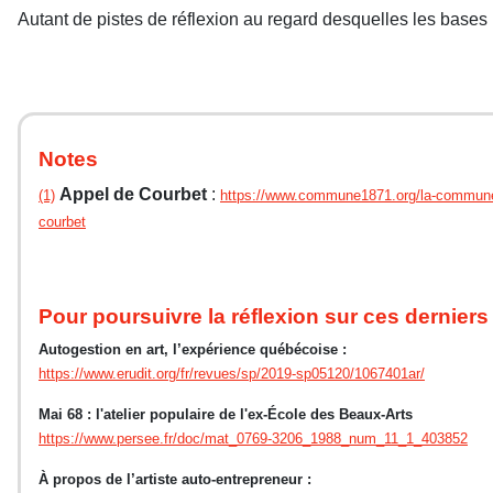
Autant de pistes de réflexion au regard desquelles les bases p
Notes
Appel de Courbet
:
(1)
https://www.commune1871.org/la-commune-d
courbet
Pour poursuivre la réflexion sur ces derniers 
Autogestion en art, l’expérience québécoise :
https://www.erudit.org/fr/revues/sp/2019-sp05120/1067401ar/
Mai 68 : l'atelier populaire de l'ex-École des Beaux-Arts
https://www.persee.fr/doc/mat_0769-3206_1988_num_11_1_403852
À propos de l’artiste auto-entrepreneur :