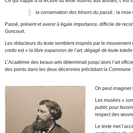
Ce qui frappe à la lecture du texte soumis aux artistes, c’es
la conservation des trésors du passé ; la mise
Passé, présent et avenir à égale importance, difficile de recon
Goncourt.
Les rédacteurs du texte semblent inspirés par le mouvement d
credo est «
la libre expansion de l’art, dégagé de toute tutel
L’Académie des beaux-arts déterminait jusqu’alors l’art offic
des points dans les deux décennies précédant la Commune : p
On peut imaginer l
Les musées «
son
public pour favoris
respect des œuvr
Le texte met l’acc