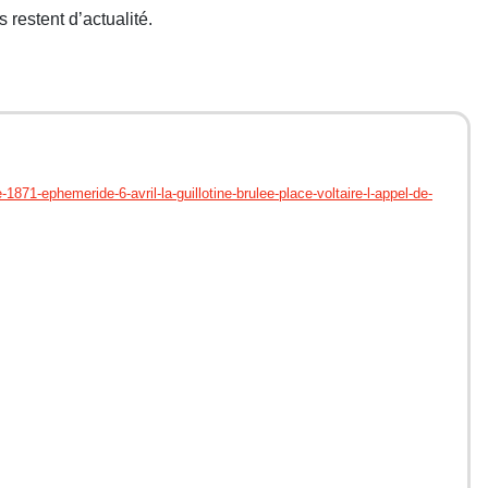
 restent d’actualité.
ephemeride-6-avril-la-guillotine-brulee-place-voltaire-l-appel-de-