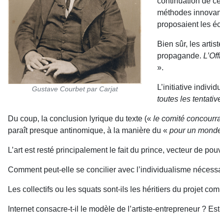
continuation de c
méthodes innovant
proposaient les éc
Bien sûr, les arti
propagande.
L’Off
».
L’initiative indiv
Gustave Courbet par Carjat
toutes les tentati
Du coup, la conclusion lyrique du texte («
le comité concourra
paraît presque antinomique, à la manière du «
pour un monde
L’art est resté principalement le fait du prince, vecteur de p
Comment peut-elle se concilier avec l’individualisme nécessai
Les collectifs ou les squats sont-ils les héritiers du projet co
Internet consacre-t-il le modèle de l’artiste-entrepreneur ? Es