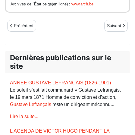
Archives de l'État belge(en ligne) :
www.arch.be
Article précédent : Commune 1871 : éphéméride 5 mai - L’appel
Article suivan
Précédent
Suivant
Dernières publications sur le
site
ANNÉE GUSTAVE LEFRANCAIS (1826-1901)
Le soleil s’est fait communard » Gustave Lefrançais,
le 19 mars 1871 Homme de conviction et d’action,
Gustave Lefrançais
reste un dirigeant méconnu...
Lire la suite...
L’AGENDA DE VICTOR HUGO PENDANT LA