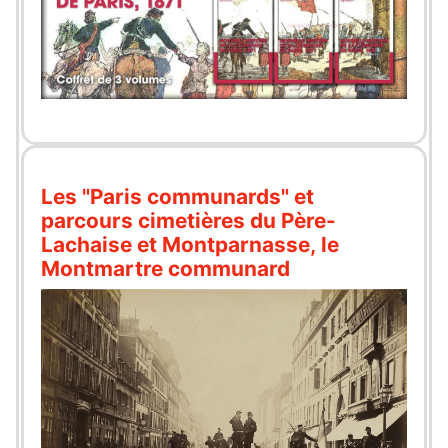
Les "Paris communards" et
parcours cimetières du Père-
Lachaise et Montparnasse, le
Montmartre communard