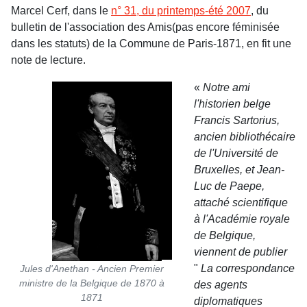
Marcel Cerf, dans le
n° 31, du printemps-été 2007
, du
bulletin de l'association des Amis(pas encore féminisée
dans les statuts) de la Commune de Paris-1871, en fit une
note de lecture.
«
Notre ami
l'historien belge
Francis Sartorius,
ancien bibliothécaire
de l'Université de
Bruxelles, et Jean-
Luc de Paepe,
attaché scientifique
à l'Académie royale
de Belgique,
viennent de publier
"
La correspondance
Jules d'Anethan - Ancien Premier
ministre de la Belgique de 1870 à
des agents
1871
diplomatiques