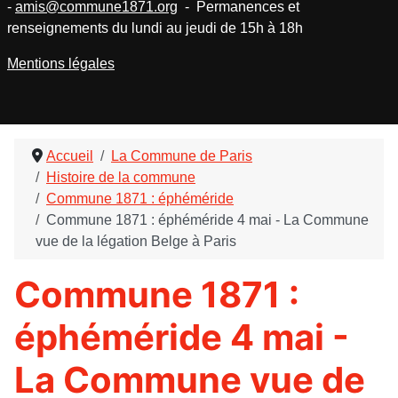
-
amis@commune1871.org
- Permanences et
renseignements du lundi au jeudi de 15h à 18h
Mentions légales
Accueil
La Commune de Paris
Histoire de la commune
Commune 1871 : éphéméride
Commune 1871 : éphéméride 4 mai - La Commune
vue de la légation Belge à Paris
Commune 1871 :
éphéméride 4 mai -
La Commune vue de