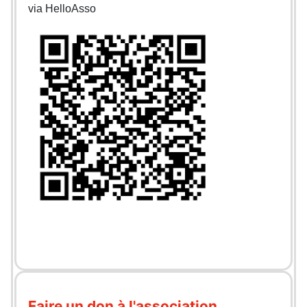
via HelloAsso
Faire un don à l'association