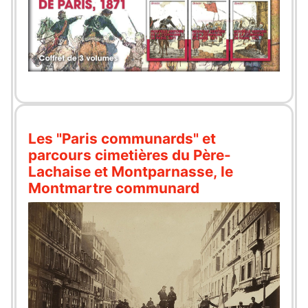
Les "Paris communards" et
parcours cimetières du Père-
Lachaise et Montparnasse, le
Montmartre communard