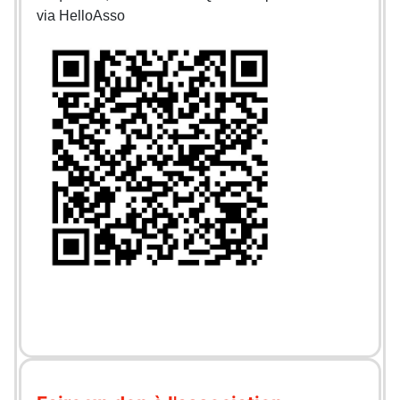
via HelloAsso