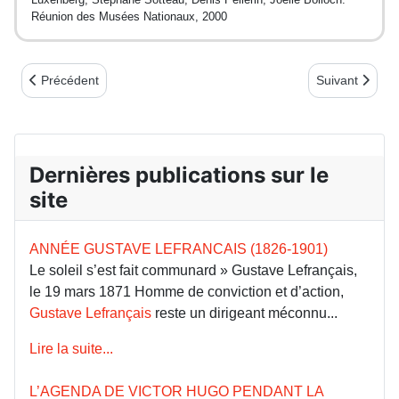
Réunion des Musées Nationaux, 2000
Article précédent : Commune 1871 : éphéméride 21 mai - Avant l’of
Article suivan
Précédent
Suivant
Dernières publications sur le
site
ANNÉE GUSTAVE LEFRANCAIS (1826-1901)
Le soleil s’est fait communard » Gustave Lefrançais,
le 19 mars 1871 Homme de conviction et d’action,
Gustave Lefrançais
reste un dirigeant méconnu...
Lire la suite...
L’AGENDA DE VICTOR HUGO PENDANT LA