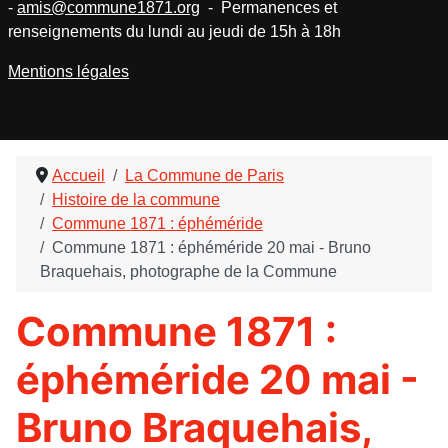
-
amis@commune1871.org
- Permanences et
renseignements du lundi au jeudi de 15h à 18h
Mentions légales
Accueil
La Commune de Paris
Histoire de la commune
Commune 1871 : éphéméride
Commune 1871 : éphéméride 20 mai - Bruno
Braquehais, photographe de la Commune
Commune 1871 :
éphéméride 20 mai -
Bruno Braquehais,