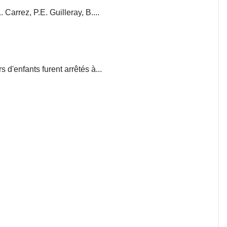
. Carrez, P.E. Guilleray, B....
d'enfants furent arrêtés à...