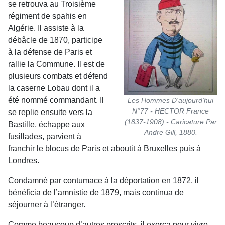
se retrouva au Troisième
régiment de spahis en
Algérie. Il assiste à la
débâcle de 1870, participe
à la défense de Paris et
rallie la
Commune. Il est de
plusieurs combats et défend
la caserne Lobau dont il a
été nommé commandant. Il
Les Hommes D'aujourd'hui
N°77 - HECTOR France
se replie ensuite vers la
(1837-1908) - Caricature Par
Bastille, échappe aux
Andre Gill, 1880.
fusillades, parvient à
franchir le blocus de Paris et aboutit à Bruxelles puis à
Londres.
Condamné par contumace à la déportation en 1872, il
bénéficia de l’amnistie de 1879, mais continua de
séjourner à l’étranger.
Comme beaucoup d’autres proscrits, il exerça pour vivre