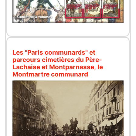
Les "Paris communards" et
parcours cimetières du Père-
Lachaise et Montparnasse, le
Montmartre communard