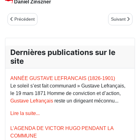
Daniel Zinszner
Article précédent : Zola et la Commune
Article suivan
Précédent
Suivant
Dernières publications sur le
site
ANNÉE GUSTAVE LEFRANCAIS (1826-1901)
Le soleil s’est fait communard » Gustave Lefrançais,
le 19 mars 1871 Homme de conviction et d’action,
Gustave Lefrançais
reste un dirigeant méconnu...
Lire la suite...
L’AGENDA DE VICTOR HUGO PENDANT LA
COMMUNE