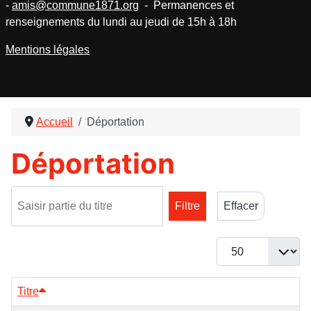
-
amis@commune1871.org
- Permanences et
renseignements du lundi au jeudi de 15h à 18h
Mentions légales
Accueil
Déportation
Déportation
Saisir partie du titre
Filtre
Effacer
Afficher #
Titre