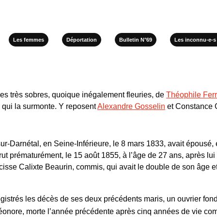
Les femmes
Déportation
Bulletin N°69
Les inconnu-e-
bes très sobres, quoique inégalement fleuries, de
Théophile Fer
ue qui la surmonte. Y reposent
Alexandre Gosselin
et Constance C
sur-Darnétal, en Seine-Inférieure, le 8 mars 1833, avait épousé
t prématurément, le 15 août 1855, à l’âge de 27 ans, après lui 
rcisse Calixte Beaurin, commis, qui avait le double de son âge e
gistrés les décès de ses deux précédents maris, un ouvrier fon
Éléonore, morte l’année précédente après cinq années de vie c