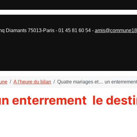
 Diamants 75013-Paris - 01 45 81 60 54 -
amis@commune187
mune
A l'heure du bilan
Quatre mariages et… un enterrement
un enterrement le dest