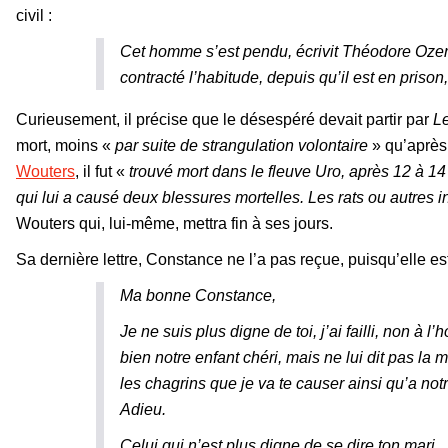
civil :
Cet homme s’est pendu, écrivit Théodore Ozeré à 
contracté l’habitude, depuis qu’il est en priso
Curieusement, il précise que le désespéré devait partir par
L
mort, moins «
par suite de strangulation volontaire
» qu’après
Wouters
, il fut «
trouvé mort dans le fleuve Uro, après 12 à 14 
qui lui a causé deux blessures mortelles. Les rats ou autres i
Wouters qui, lui-même, mettra fin à ses jours.
Sa dernière lettre, Constance ne l’a pas reçue, puisqu’elle est
Ma bonne Constance,
Je ne suis plus digne de toi, j’ai failli, non à
bien notre enfant chéri, mais ne lui dit pas la
les chagrins que je va te causer ainsi qu’a notr
Adieu.
Celui qui n’est plus digne de se dire ton mari.