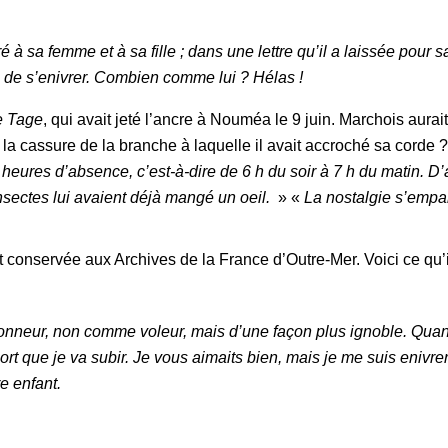
sa femme et à sa fille ; dans une lettre qu’il a laissée pour sa fa
n, de s’enivrer. Combien comme lui ? Hélas !
e Tage
, qui avait jeté l’ancre à Nouméa le 9 juin. Marchois aurai
 la cassure de la branche à laquelle il avait accroché sa cord
heures d’absence, c’est-à-dire de 6 h du soir à 7 h du matin. D’
nsectes lui avaient déjà mangé un oeil.
» «
La nostalgie s’empar
 conservée aux Archives de la France d’Outre-Mer. Voici ce qu’il l
 l’honneur, non comme voleur, mais d’une façon plus ignoble. Quan
 mort que je va subir. Je vous aimaits bien, mais je me suis eniv
e enfant.