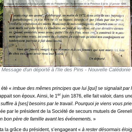
Message d'un déporté à l'Ile des Pins - Nouvelle Calédonie
 été «
imbue des mêmes principes que lui [qui] se signalait par 
er
ppait son époux. Ainsi, le 1
juin 1876, elle fait valoir, dans u
 suffire à [ses] besoins par le travail. Pourquoi je viens vous p
llée par le président de la Société de secours mutuels de Grenell
t en bon père de famille avant les événements.
»
ita la grâce du président, s’engageant «
à rester désormais éloig