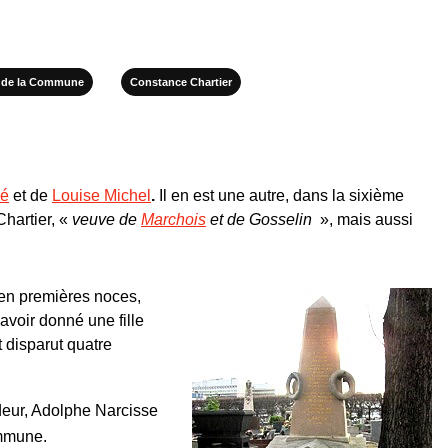
s de la Commune
Constance Chartier
ré
et de
Louise Michel
.
Il en est une autre, dans la sixième
hartier, «
veuve de
Marchois
et de Gosselin
», mais aussi
, en premières noces,
avoir donné une fille
t disparut quatre
deur, Adolphe Narcisse
ommune.