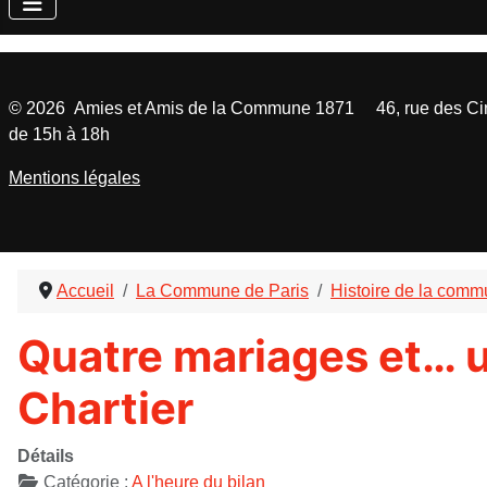
©
2026
Amies et Amis de la Commune 1871 46, rue des Cinq
de 15h à 18h
Mentions légales
Accueil
La Commune de Paris
Histoire de la com
Quatre mariages et… 
Chartier
Détails
Catégorie :
A l'heure du bilan