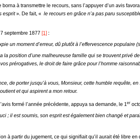
borna à transmettre le recours, sans l’appuyer d’un avis favora
s esprit
». De fait, «
le recours en grâce n’a pas paru susceptible
 27 septembre 1877
[1]
:
’expie un moment d’erreur, dû plutôt à l’effervescence populaire (
 la position d’une malheureuse famille qui se trouvent privé de s
e vos prérogatives, le droit de faire grâce pour l’homme raisonnab
nce, de porter jusqu’à vous, Monsieur, cette humble requête, 
outient et qui aspirent a mon retour.
er
ec l’avis formé l’année précédente, appuya sa demande, le 1
octo
uci ; il est soumis, son esprit est également bien changé et para
 partir du jugement, ce qui signifiait qu’il aurait été libre en d