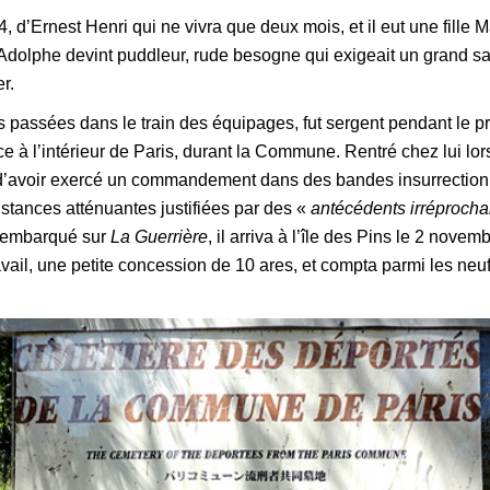
, d’Ernest Henri qui ne vivra que deux mois, et il eut une fille Ma
dolphe devint puddleur, rude besogne qui exigeait un grand savo
r.
 passées dans le train des équipages, fut sergent pendant le pr
e à l’intérieur de Paris, durant la Commune. Rentré chez lui lors
e d’avoir exercé un commandement dans des bandes insurrectionn
nstances atténuantes justifiées par des «
antécédents irréprocha
, embarqué sur
La Guerrière
, il arriva à l’île des Pins le 2 nove
avail, une petite concession de 10 ares, et compta parmi les neu