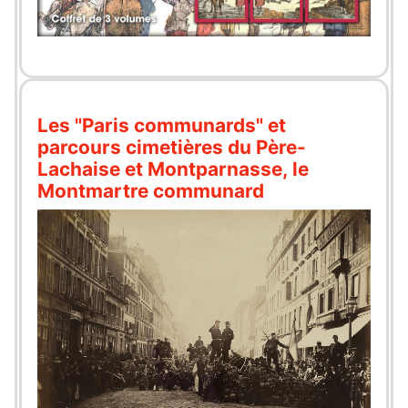
Les "Paris communards" et
parcours cimetières du Père-
Lachaise et Montparnasse, le
Montmartre communard