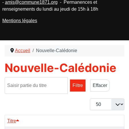
-
amis@commune1871.org
- Permanences et
renseignements du lundi au jeudi de 15h à 18h
Mentions légales
Accueil
Nouvelle-Calédonie
Nouvelle-Calédonie
Saisir partie du titre
Filtre
Effacer
Afficher #
Titre