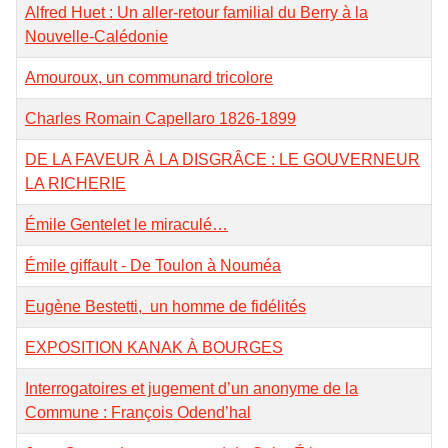
Alfred Huet : Un aller-retour familial du Berry à la
Nouvelle-Calédonie
Amouroux, un communard tricolore
Charles Romain Capellaro 1826-1899
DE LA FAVEUR À LA DISGRÂCE : LE GOUVERNEUR
LA RICHERIE
Émile Gentelet le miraculé…
Émile giffault - De Toulon à Nouméa
Eugène Bestetti, un homme de fidélités
EXPOSITION KANAK À BOURGES
Interrogatoires et jugement d’un anonyme de la
Commune : François Odend’hal