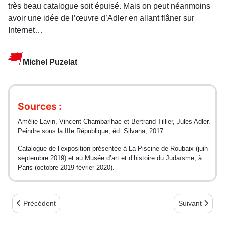
très beau catalogue soit épuisé. Mais on peut néanmoins
avoir une idée de l’œuvre d’Adler en allant flâner sur
Internet…
Michel Puzelat
Sources :
Amélie Lavin, Vincent Chambarlhac et Bertrand Tillier, Jules Adler.
Peindre sous la IIIe République, éd. Silvana, 2017.
Catalogue de l’exposition présentée à La Piscine de Roubaix (juin-
septembre 2019) et au Musée d’art et d’histoire du Judaïsme, à
Paris (octobre 2019-février 2020).
Article précédent : Encore un enterrement à Ornans
Article suivan
Précédent
Suivant