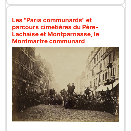
Les "Paris communards" et
parcours cimetières du Père-
Lachaise et Montparnasse, le
Montmartre communard