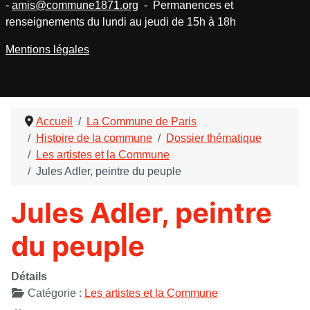
-
amis@commune1871.org
- Permanences et
renseignements du lundi au jeudi de 15h à 18h
Mentions légales
Accueil
La Commune de Paris
Histoire de la commune
Dossier thématique
Les artistes et la Commune
Jules Adler, peintre du peuple
Jules Adler, peintre
du peuple
Détails
Catégorie :
Les artistes et la Commune