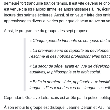
demeuré fort tranquille tout ce temps. Il est vite devenu le c
est venue : la loi Falloux limite les apprentissages à lire, écr
lecture des saintes écritures. Aussi, si on veut « faire des enf
apprentissages divers et variés pour que chacun trouve sa voi
Ainsi, le programme du groupe des sept pro­pose :
« Chaque période triennale se compose de troi
« La première série se rapporte au développemen
l'escrime et des notions profession­nelles prat
« La seconde série, ayant en vue de développer l
auditives, la philosophie et le droit social.
« Enfin la dernière série, appliquée aux facul
langues dites « mortes » et des langues usuell
Cependant, Gustave Lefrançais est arrêté par la police politiqu
À son retour le groupe est disloqué, Jeanne Deroin et Pauli