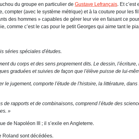
houchou du groupe en particulier de
Gustave Lefrançais
. Et c’est
ire, compter (avec le système métrique) et à la couture pour les f
ants des hommes » capables de gérer leur vie en faisant ce pourquo
e, comme c’est le cas pour le petit Georges qui aime tant le pia
s séries spéciales d'études.
t du corps et des sens proprement dits. Le dessin, l'écriture, le 
iques graduées et suivies de façon que l'élève puisse de lui-mêm
e jugement, com­porte l'étude de l'histoire, la littéra­ture, dans 
tés de rapports et de combinaisons, comprend l'étude des scienc
es. »
e de Napoléon III ; il s’exile en Angleterre.
ne Roland sont décédées.