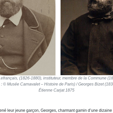
français, (1826-1880), instituteur, membre de la Commune (187
 © Musée Carnavalet – Histoire de Paris) / Georges Bizet (183
Étienne Carjat 1875
ené leur jeune garçon, Georges, char­mant gamin d’une dizaine