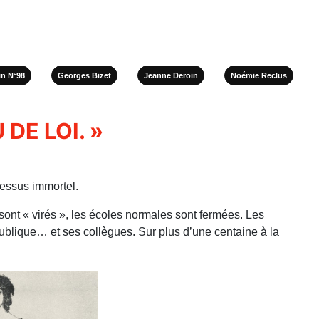
in N°98
Georges Bizet
Jeanne Deroin
Noémie Reclus
DE LOI. »
cessus immortel.
nt « virés », les écoles normales sont fermées. Les
publique… et ses collègues. Sur plus d’une centaine à la