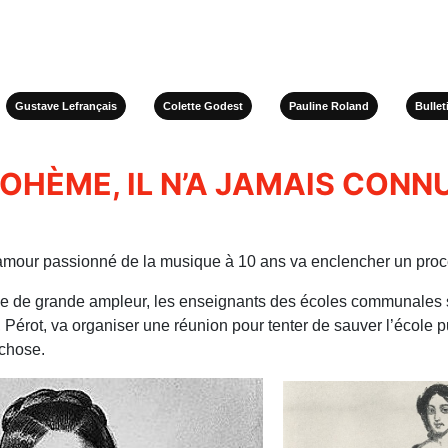
Gustave Lefrançais
Colette Godest
Pauline Roland
Bullet
OHÈME, IL N’A JAMAIS CONNU 
n amour pas­sionné de la musique à 10 ans va enclencher un pro
e de grande ampleur, les enseignants des écoles communales so
, Pérot, va organiser une réunion pour tenter de sauver l’école 
 chose.