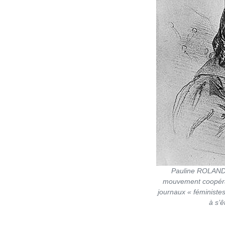
Pauline ROLAND i
mouvement coopérati
journaux « féministe
à s’ê