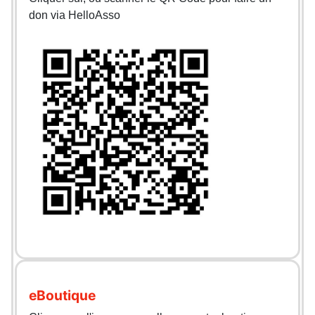
don via HelloAsso
eBoutique