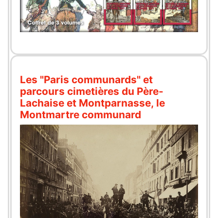
Les "Paris communards" et
parcours cimetières du Père-
Lachaise et Montparnasse, le
Montmartre communard