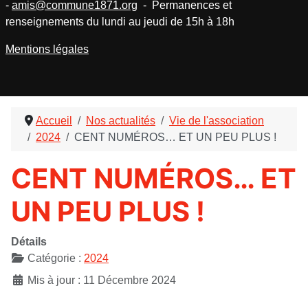
-
amis@commune1871.org
- Permanences et
renseignements du lundi au jeudi de 15h à 18h
Mentions légales
Accueil
Nos actualités
Vie de l'association
2024
CENT NUMÉROS… ET UN PEU PLUS !
CENT NUMÉROS… ET
UN PEU PLUS !
Détails
Catégorie :
2024
Mis à jour : 11 Décembre 2024