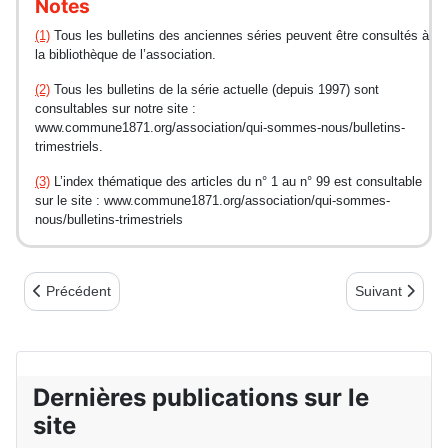
Notes
(1)
Tous les bulletins des anciennes séries peuvent être consultés à
la bibliothèque de l’association.
(2)
Tous les bulletins de la série actuelle (depuis 1997) sont
consultables sur notre site :
www.commune1871.org/association/qui-sommes-nous/bulletins-
trimestriels.
(3)
L’index thématique des articles du n° 1 au n° 99 est consultable
sur le site : www.commune1871.org/association/qui-sommes-
nous/bulletins-trimestriels
Article précédent : NAISSANCE D’UN NOUVEAU COMITÉ
Article suivant
Précédent
Suivant
Dernières publications sur le
site