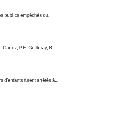
ces publics empêchés ou...
. Carrez, P.E. Guilleray, B....
d'enfants furent arrêtés à...