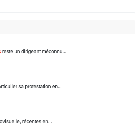
s
reste un dirigeant méconnu...
iculier sa protestation en...
visuelle, récentes en...