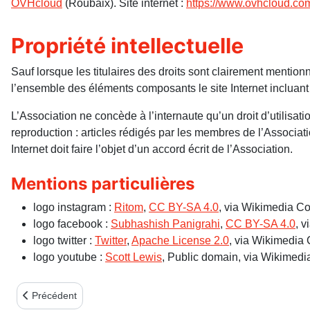
OVHcloud
(Roubaix). Site internet :
https://www.ovhcloud.com
Propriété intellectuelle
Sauf lorsque les titulaires des droits sont clairement mention
l’ensemble des éléments composants le site Internet incluan
L’Association ne concède à l’internaute qu’un droit d’utilisati
reproduction : articles rédigés par les membres de l’Associati
Internet doit faire l’objet d’un accord écrit de l’Association.
Mentions particulières
logo instagram :
Ritom
,
CC BY-SA 4.0
, via Wikimedia 
logo facebook :
Subhashish Panigrahi
,
CC BY-SA 4.0
, 
logo twitter :
Twitter
,
Apache License 2.0
, via Wikimedi
logo youtube :
Scott Lewis
, Public domain, via Wikime
Article précédent : essai bulletin
Précédent