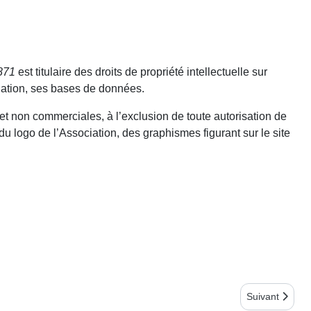
871
est titulaire des droits de propriété intellectuelle sur
gation, ses bases de données.
s et non commerciales, à l’exclusion de toute autorisation de
du logo de l’Association, des graphismes figurant sur le site
Article suivant
Suivant